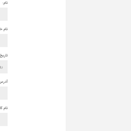
نام:
نام خ
تاریخ 
آدرس 
نام ک