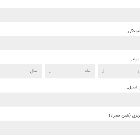
انوادگی:
تولد:
ایمیل:
اربری (تلفن همراه):