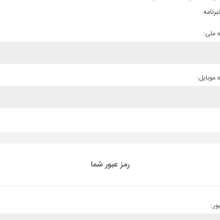
برنامه
 ملی:
 موبایل:
رمز عبور شما
ور: