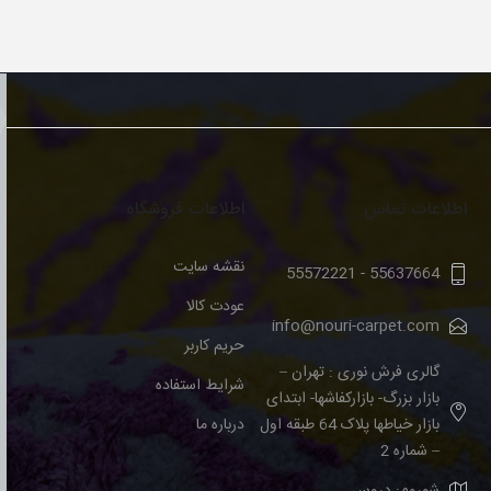
اطلاعات تماس
اطلاعات فروشگاه
نقشه سایت
55572221
-
55637664
عودت کالا
info@nouri-carpet.com
حریم کاربر
گالری فرش نوری : تهران –
شرایط استفاده
بازار بزرگ- بازارکفاشها- ابتدای
بازار خیاطها پلاک 64 طبقه اول
درباره ما
– شماره 2