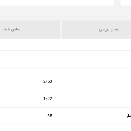
نقد و بررسی
تماس با ما
2/50
1/92
ار
35