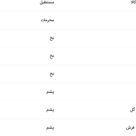
لا
مستطیل
محرمات
نخ
نخ
نخ
پشم
 گل
پشم
فرش
پشم