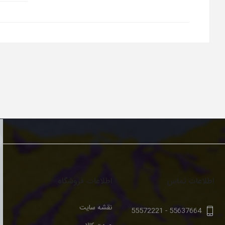
اطلاعات تماس
اطلاعات فروشگاه
نقشه سایت
55572221
-
55637664