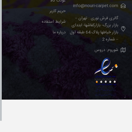
عودت کالا
info@nouri-carpet.com
حریم کاربر
گالری فرش نوری : تهران –
شرایط استفاده
بازار بزرگ- بازارکفاشها- ابتدای
بازار خیاطها پلاک 64 طبقه اول
درباره ما
– شماره 2
شوروم: دروس
;