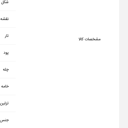
شکل کا
نقشه
تار
مشخصات کالا
پود
چله
خامه
تزئین
جنس 