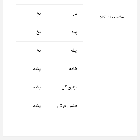
تار
نخ
مشخصات کالا
پود
نخ
چله
نخ
خامه
پشم
تزئین گل
پشم
جنس فرش
پشم