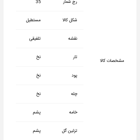
رج شمار
35
شکل کالا
مستطیل
نقشه
تلفیقی
تار
نخ
مشخصات کالا
پود
نخ
چله
نخ
خامه
پشم
تزئین گل
پشم