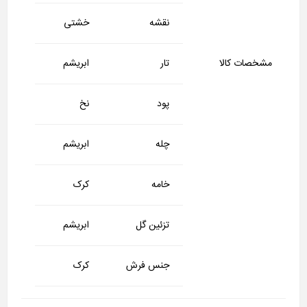
نقشه
خشتی
مشخصات کالا
تار
ابریشم
پود
نخ
چله
ابریشم
خامه
کرک
تزئین گل
ابریشم
جنس فرش
کرک