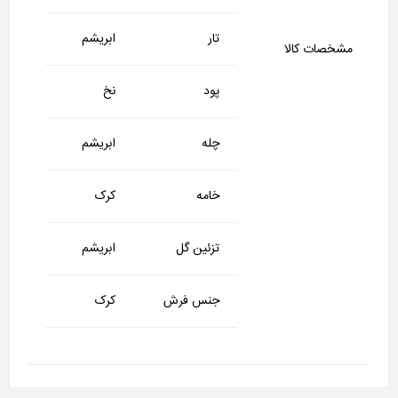
تار
ابریشم
مشخصات کالا
پود
نخ
چله
ابریشم
خامه
کرک
تزئین گل
ابریشم
جنس فرش
کرک