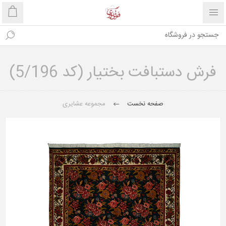
فرش دستبافت بختیار (کد 5/196)
صفحه نخست
مجموعه عشایری