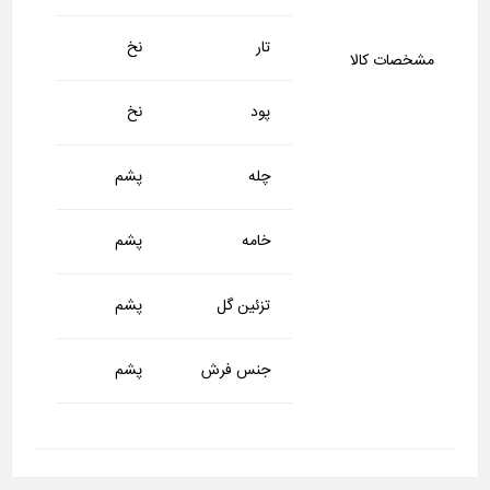
تار
نخ
مشخصات کالا
پود
نخ
چله
پشم
خامه
پشم
تزئین گل
پشم
جنس فرش
پشم