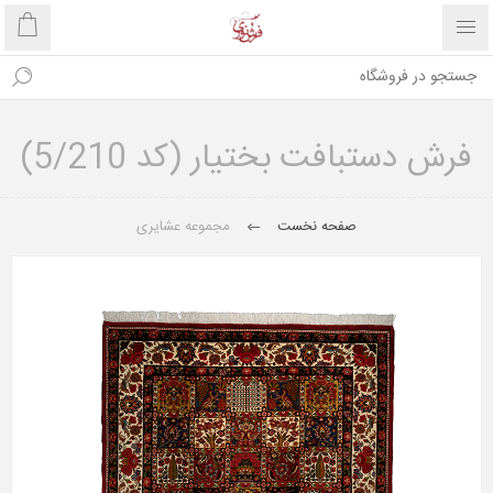
فرش دستبافت بختیار (کد 5/210)
صفحه نخست
مجموعه عشایری