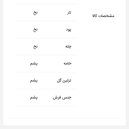
تار
نخ
مشخصات کالا
پود
نخ
چله
نخ
خامه
پشم
تزئین گل
پشم
جنس فرش
پشم