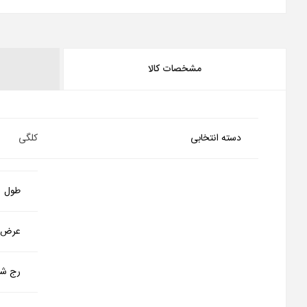
مشخصات کالا
دسته انتخابی
کلگی
طول
عرض
رج شم