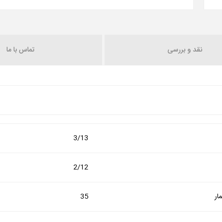
نقد و بررسی
تماس با ما
3/13
2/12
ار
35