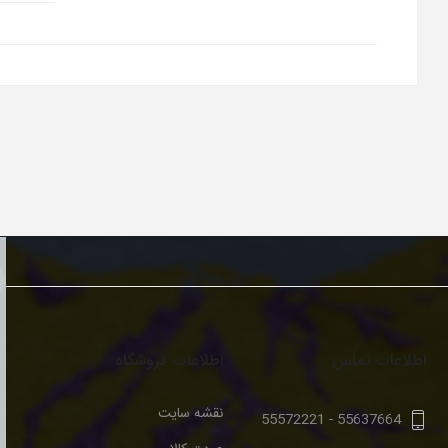
اطلاعات تماس
اطلاعات فروشگاه
نقشه سایت
55572221
-
55637664