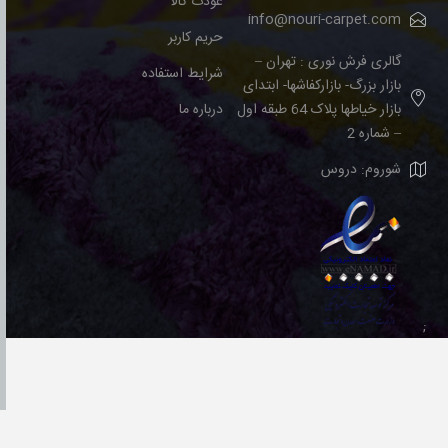
عودت کالا
info@nouri-carpet.com
حریم کاربر
گالری فرش نوری : تهران –
شرایط استفاده
بازار بزرگ- بازارکفاشها- ابتدای
بازار خیاطها پلاک 64 طبقه اول
درباره ما
– شماره 2
شوروم: دروس
;