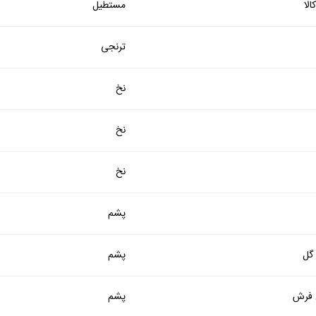
لا
مستطیل
ترنجی
نخ
نخ
نخ
پشم
 گل
پشم
فرش
پشم