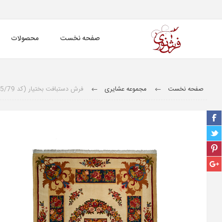
صفحه نخست
محصولات
صفحه نخست
مجموعه عشایری
فرش دستبافت بختیار (کد 5/79)