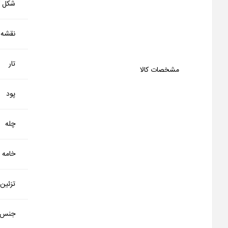
شکل کا
نقشه
تار
مشخصات کالا
پود
چله
خامه
تزئین
جنس 