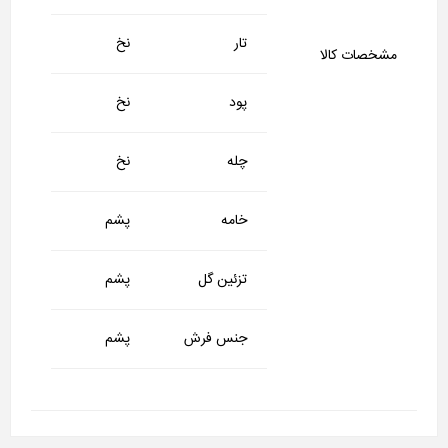
تار
نخ
مشخصات کالا
پود
نخ
چله
نخ
خامه
پشم
تزئین گل
پشم
جنس فرش
پشم