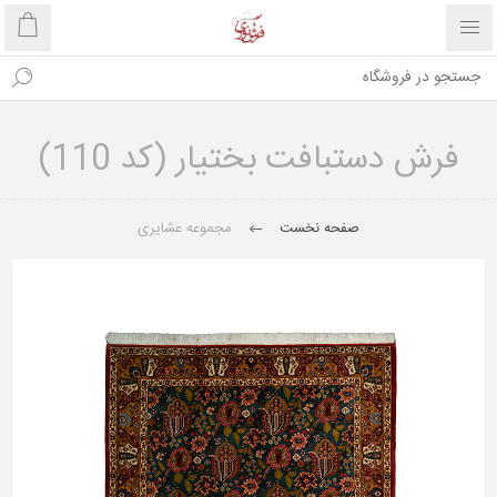
فرش دستبافت بختیار (کد 110)
صفحه نخست
مجموعه عشایری