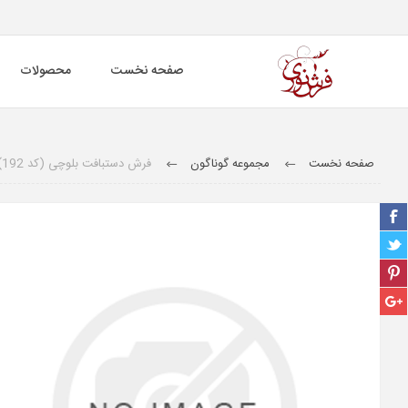
صفحه نخست
محصولات
صفحه نخست
مجموعه گوناگون
فرش دستبافت بلوچی (کد 192)