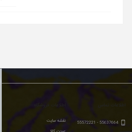
اطلاعات تماس
اطلاعات فروشگاه
نقشه سایت
55572221
-
55637664
عودت کالا