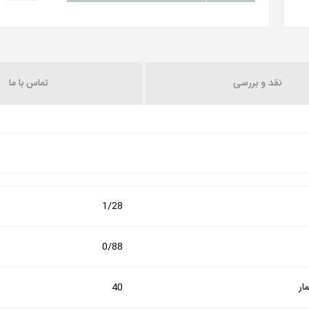
نقد و بررسی
تماس با ما
1/28
0/88
ار
40