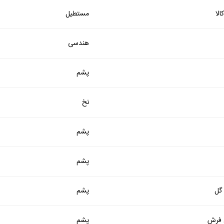
لا
مستطیل
هندسی
پشم
نخ
پشم
پشم
 گل
پشم
فرش
پشم