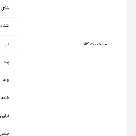
شکل کا
نقشه
مشخصات کالا
تار
پود
چله
خامه
تزئین
جنس 