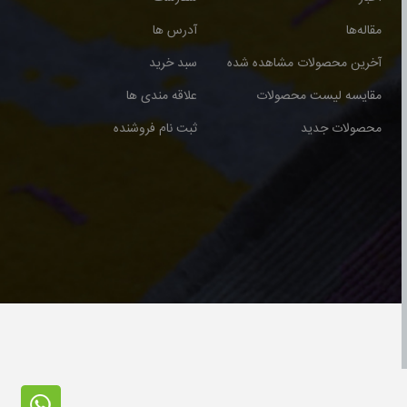
مقاله‌ها
آدرس ها
آخرین محصولات مشاهده شده
سبد خرید
مقایسه لیست محصولات
علاقه مندی ها
محصولات جدید
ثبت نام فروشنده
ت © 2026 برای گالری فرش نوری محفوظ می باشد.طراحی و اجرا توسط آذران وب