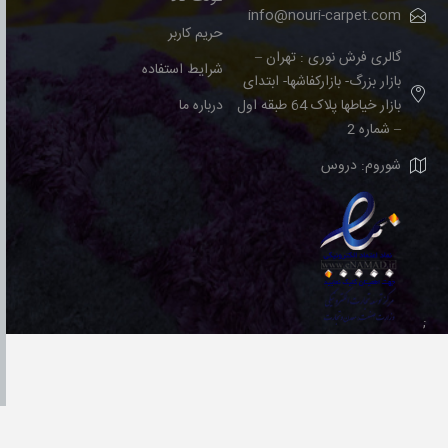
info@nouri-carpet.com
حریم کاربر
گالری فرش نوری : تهران –
شرایط استفاده
بازار بزرگ- بازارکفاشها- ابتدای
بازار خیاطها پلاک 64 طبقه اول
درباره ما
– شماره 2
شوروم: دروس
;
Powered by
azaranweb