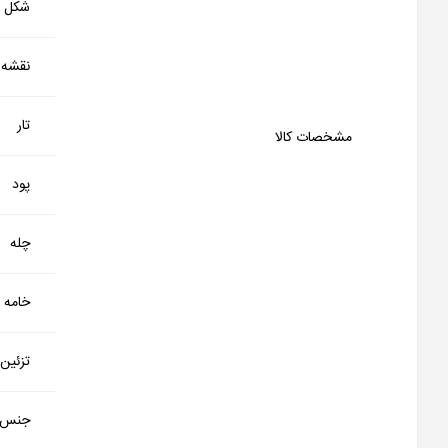
شکل کا
نقشه
تار
مشخصات کالا
پود
چله
خامه
تزئین
جنس 