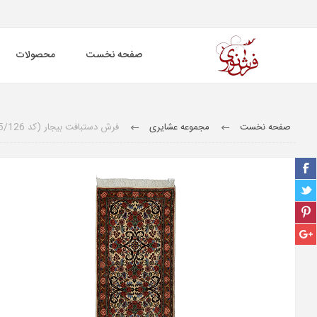
صفحه نخست
محصولات
صفحه نخست
مجموعه عشایری
فرش دستبافت بیجار (کد 5/126)