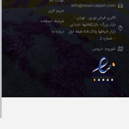
عودت کالا
info@nouri-carpet.com
حریم کاربر
گالری فرش نوری : تهران –
شرایط استفاده
بازار بزرگ- بازارکفاشها- ابتدای
بازار خیاطها پلاک 64 طبقه اول
درباره ما
– شماره 2
شوروم: دروس
;