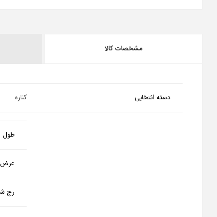
مشخصات کالا
دسته انتخابی
کناره
طول
عرض
رج شم