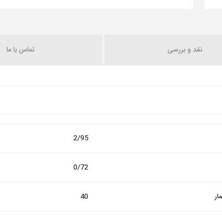
نقد و بررسی
تماس با ما
2/95
0/72
ار
40