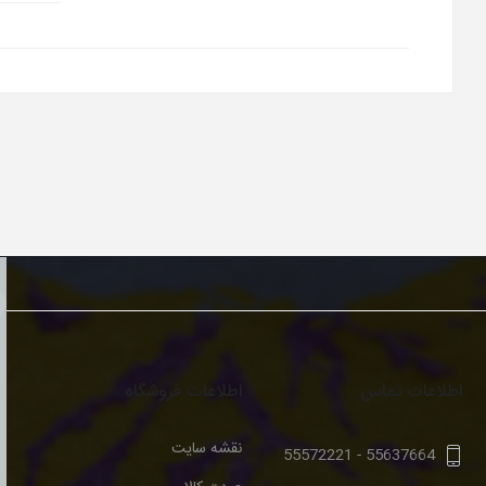
اطلاعات تماس
اطلاعات فروشگاه
نقشه سایت
55572221
-
55637664