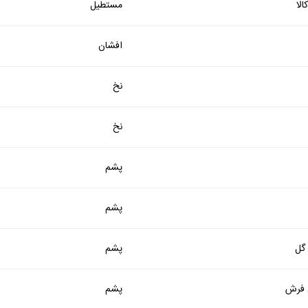
لا
مستطیل
افشان
نخ
نخ
پشم
پشم
 گل
پشم
فرش
پشم