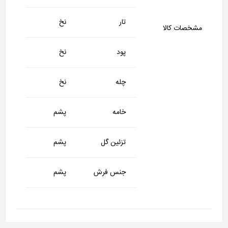
تار
نخ
مشخصات کالا
پود
نخ
چله
نخ
خامه
پشم
تزئین گل
پشم
جنس فرش
پشم