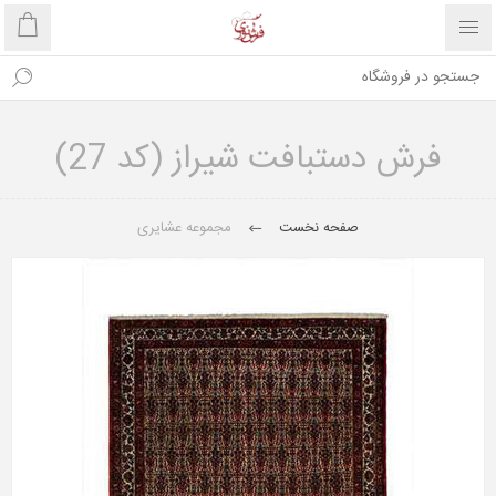
فرش دستبافت شیراز (کد 27)
صفحه نخست
مجموعه عشایری