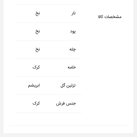
تار
نخ
مشخصات کالا
پود
نخ
چله
نخ
خامه
کرک
تزئین گل
ابریشم
جنس فرش
کرک