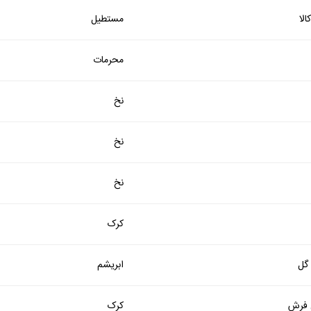
لا
مستطیل
محرمات
نخ
نخ
نخ
کرک
 گل
ابریشم
فرش
کرک