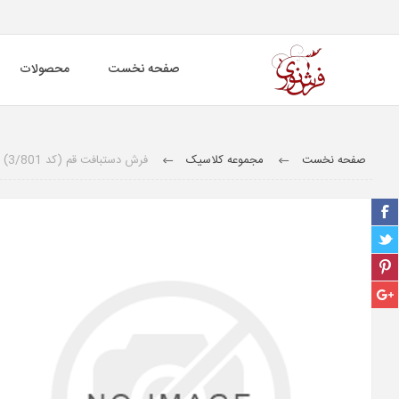
صفحه نخست
محصولات
صفحه نخست
مجموعه کلاسیک
فرش دستبافت قم (کد 3/801)