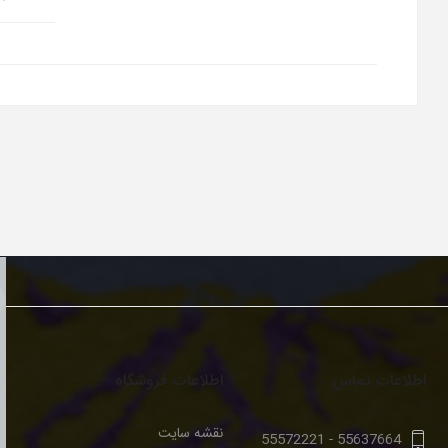
اطلاعات تماس
اطلاعات فروشگاه
نقشه سایت
55572221
-
55637664