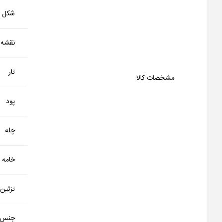
شکل کا
نقشه
تار
مشخصات کالا
پود
چله
خامه
تزئین
جنس 