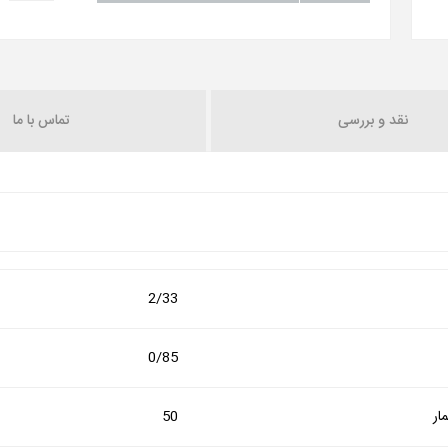
نقد و بررسی
تماس با ما
2/33
0/85
ار
50