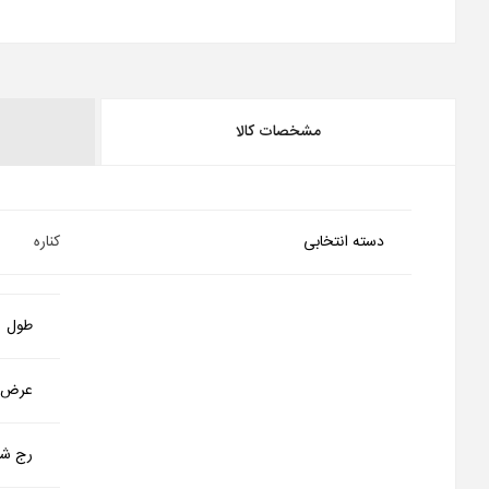
مشخصات کالا
دسته انتخابی
کناره
طول
عرض
رج شم