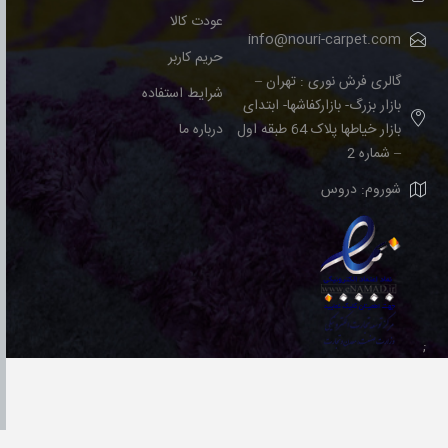
عودت کالا
info@nouri-carpet.com
حریم کاربر
گالری فرش نوری : تهران –
شرایط استفاده
بازار بزرگ- بازارکفاشها- ابتدای
بازار خیاطها پلاک 64 طبقه اول
درباره ما
– شماره 2
شوروم: دروس
;