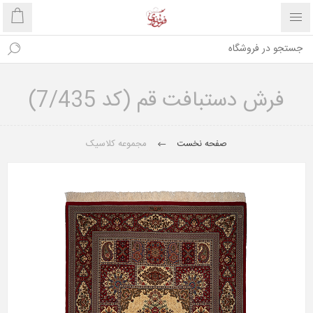
فرش دستبافت قم (کد 7/435)
صفحه نخست
مجموعه کلاسیک