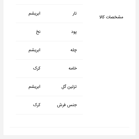
تار
ابریشم
مشخصات کالا
پود
نخ
چله
ابریشم
خامه
کرک
تزئین گل
ابریشم
جنس فرش
کرک