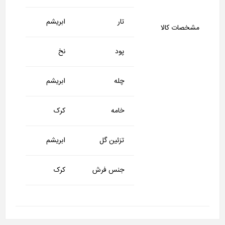
تار
ابریشم
مشخصات کالا
پود
نخ
چله
ابریشم
خامه
کرک
تزئین گل
ابریشم
جنس فرش
کرک