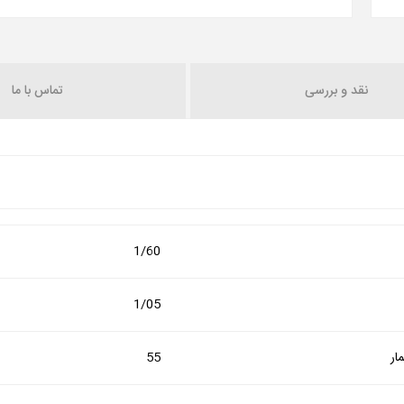
نقد و بررسی
تماس با ما
1/60
1/05
ار
55