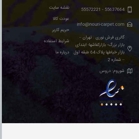
نقشه سایت
55572221
-
55637664
عودت کالا
info@nouri-carpet.com
حریم کاربر
گالری فرش نوری : تهران –
شرایط استفاده
بازار بزرگ- بازارکفاشها- ابتدای
بازار خیاطها پلاک 64 طبقه اول
درباره ما
– شماره 2
شوروم: دروس
;