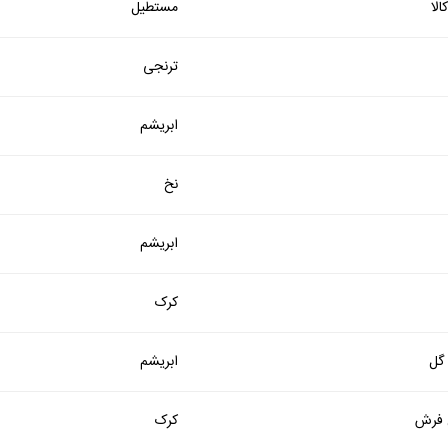
لا
مستطیل
ترنجی
ابریشم
نخ
ابریشم
کرک
 گل
ابریشم
فرش
کرک