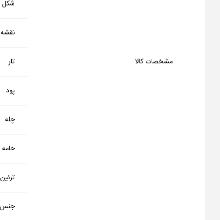
شکل کا
نقشه
مشخصات کالا
تار
پود
چله
خامه
تزئین
جنس 