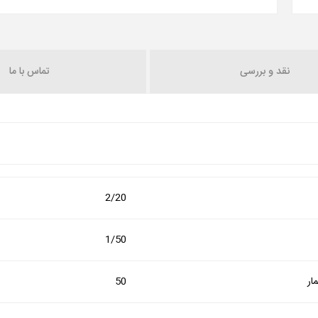
نقد و بررسی
تماس با ما
2/20
1/50
ار
50