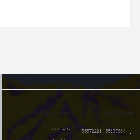
اطلاعات تماس
اطلاعات فروشگاه
نقشه سایت
55572221
-
55637664