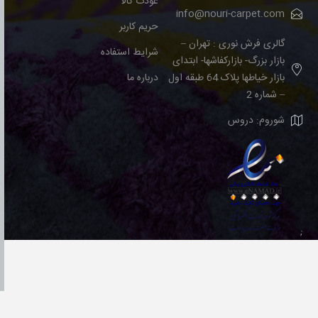
عودت کالا
info@nouri-carpet.com
حریم کاربر
گالری فرش نوری : تهران –
شرایط استفاده
بازار بزرگ- بازارکفاشها- ابتدای
بازار خیاطها پلاک 64 طبقه اول
درباره ما
– شماره 2
شوروم: دروس
;