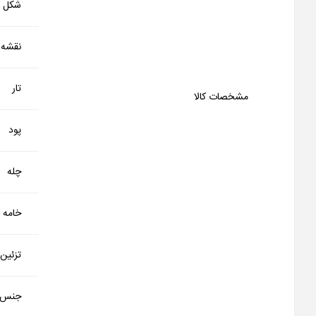
شکل کا
نقشه
تار
مشخصات کالا
پود
چله
خامه
تزئین
جنس 