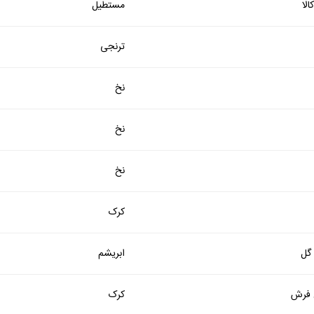
لا
مستطیل
ترنجی
نخ
نخ
نخ
کرک
 گل
ابریشم
فرش
کرک