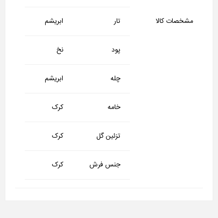
مشخصات کالا
تار
ابریشم
پود
نخ
چله
ابریشم
خامه
کرک
تزئین گل
کرک
جنس فرش
کرک