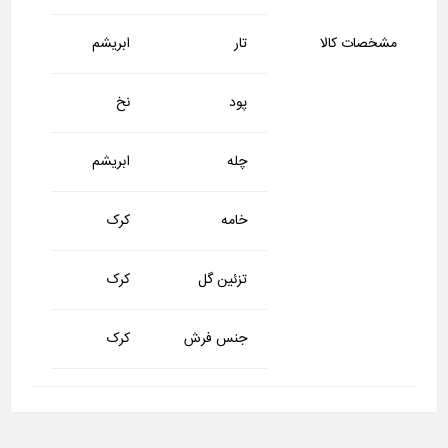
مشخصات کالا
تار
ابریشم
پود
نخ
چله
ابریشم
خامه
کرک
تزئین گل
کرک
جنس فرش
کرک