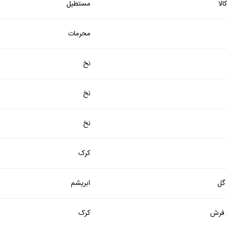
لا
مستطیل
محرمات
نخ
نخ
نخ
کرک
 گل
ابریشم
فرش
کرک