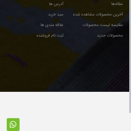
مقاله‌ها
آدرس ها
آخرین محصولات مشاهده شده
سبد خرید
مقایسه لیست محصولات
علاقه مندی ها
محصولات جدید
ثبت نام فروشنده
ت © 2026 برای گالری فرش نوری محفوظ می باشد.طراحی و اجرا توسط آذران وب