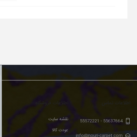
اطلاعات تماس
اطلاعات فروشگاه
نقشه سایت
55572221
-
55637664
عودت کالا
info@nouri-carpet.com