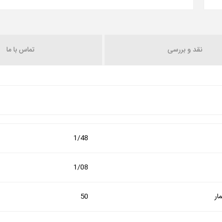
نقد و بررسی
تماس با ما
1/48
1/08
ار
50