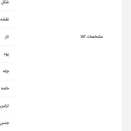
شکل کا
نقشه
مشخصات کالا
تار
پود
چله
خامه
تزئین
جنس 