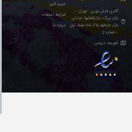
حریم کاربر
گالری فرش نوری : تهران –
شرایط استفاده
بازار بزرگ- بازارکفاشها- ابتدای
بازار خیاطها پلاک 64 طبقه اول
درباره ما
– شماره 2
شوروم: دروس
;
Powered by
azaranweb