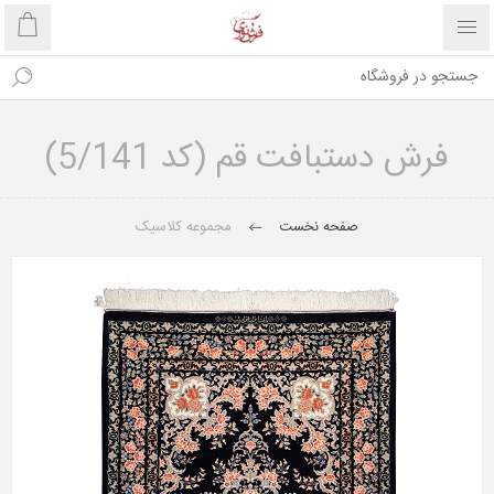
فرش دستبافت قم (کد 5/141)
صفحه نخست
مجموعه کلاسیک