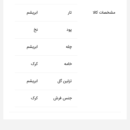
مشخصات کالا
تار
ابریشم
پود
نخ
چله
ابریشم
خامه
کرک
تزئین گل
ابریشم
جنس فرش
کرک