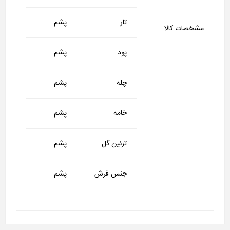
تار
پشم
مشخصات کالا
پود
پشم
چله
پشم
خامه
پشم
تزئین گل
پشم
جنس فرش
پشم