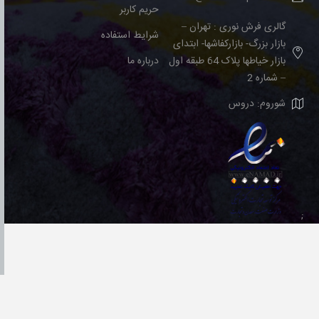
حریم کاربر
گالری فرش نوری : تهران –
شرایط استفاده
بازار بزرگ- بازارکفاشها- ابتدای
بازار خیاطها پلاک 64 طبقه اول
درباره ما
– شماره 2
شوروم: دروس
;
Powered by
azaranweb