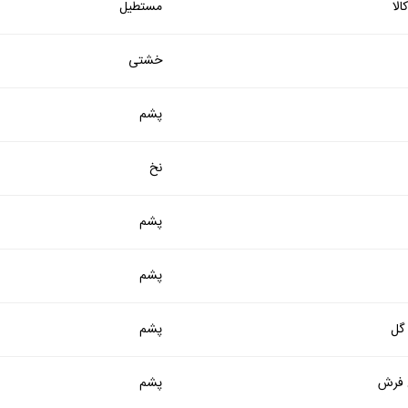
لا
مستطیل
خشتی
پشم
نخ
پشم
پشم
 گل
پشم
فرش
پشم