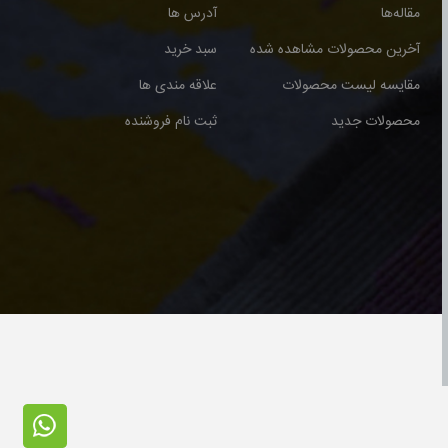
مقاله‌ها
آدرس ها
آخرین محصولات مشاهده شده
سبد خرید
مقایسه لیست محصولات
علاقه مندی ها
محصولات جدید
ثبت نام فروشنده
ت © 2026 برای گالری فرش نوری محفوظ می باشد.طراحی و اجرا توسط آذران وب