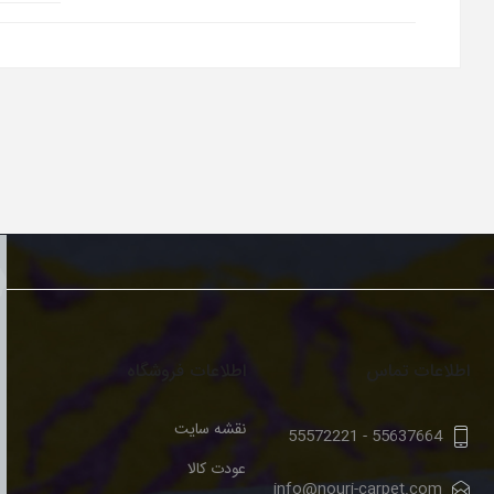
اطلاعات تماس
اطلاعات فروشگاه
نقشه سایت
55572221
-
55637664
عودت کالا
info@nouri-carpet.com