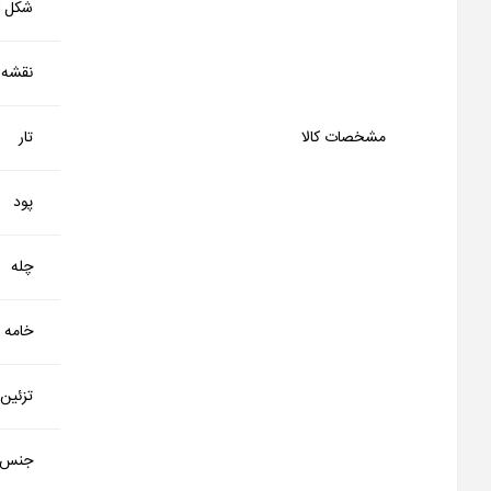
شکل کا
نقشه
مشخصات کالا
تار
پود
چله
خامه
تزئین
جنس 