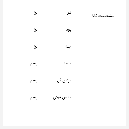
تار
نخ
مشخصات کالا
پود
نخ
چله
نخ
خامه
پشم
تزئین گل
پشم
جنس فرش
پشم