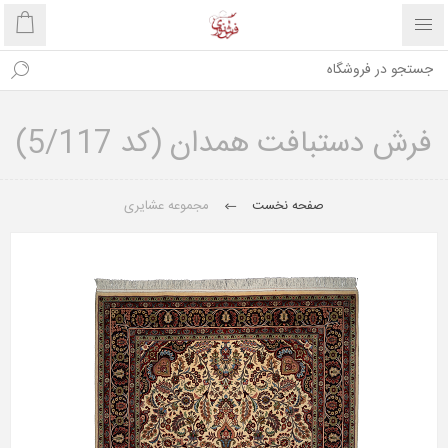
فرش دستبافت همدان (کد 5/117)
صفحه نخست
مجموعه عشایری