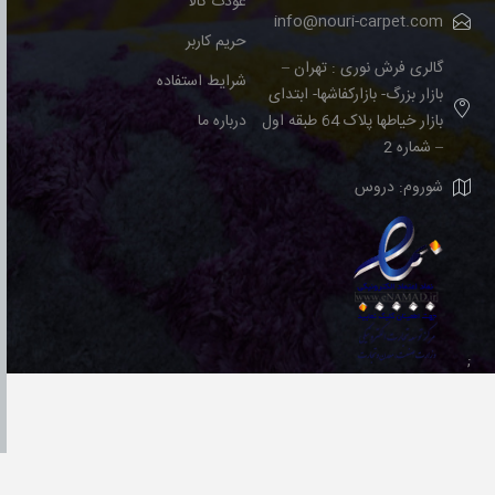
عودت کالا
info@nouri-carpet.com
حریم کاربر
گالری فرش نوری : تهران –
شرایط استفاده
بازار بزرگ- بازارکفاشها- ابتدای
بازار خیاطها پلاک 64 طبقه اول
درباره ما
– شماره 2
شوروم: دروس
;