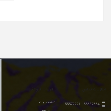
اطلاعات تماس
اطلاعات فروشگاه
نقشه سایت
55572221
-
55637664