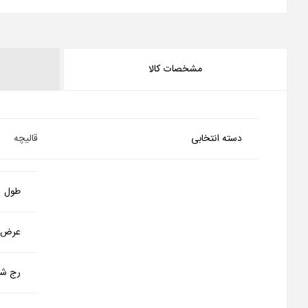
مشخصات کالا
دسته انتخابی
قالیچه
طول
عرض
رج شم