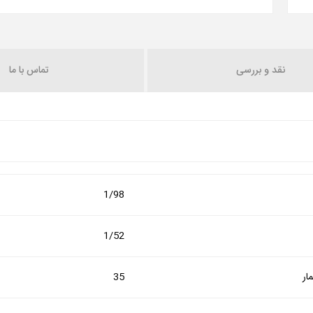
نقد و بررسی
تماس با ما
1/98
1/52
ار
35