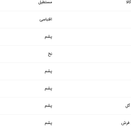
لا
مستطیل
اقتباسی
پشم
نخ
پشم
پشم
 گل
پشم
فرش
پشم