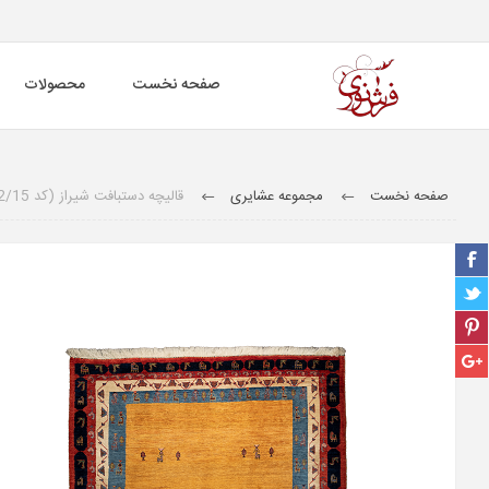
صفحه نخست
محصولات
صفحه نخست
مجموعه عشایری
قالیچه دستبافت شیراز (کد 2/15)