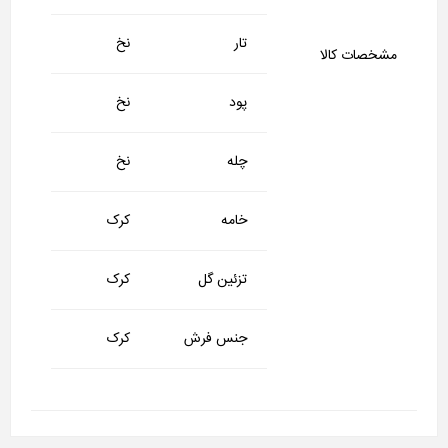
تار
نخ
مشخصات کالا
پود
نخ
چله
نخ
خامه
کرک
تزئین گل
کرک
جنس فرش
کرک